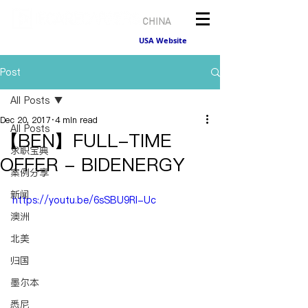
CHINA
USA Website
Post
All Posts
Dec 20, 2017
4 min read
All Posts
【BEN】FULL-TIME
求职宝典
OFFER - BIDENERGY
案例分享
新闻
https://youtu.be/6sSBU9RI-Uc
澳洲
北美
归国
墨尔本
悉尼