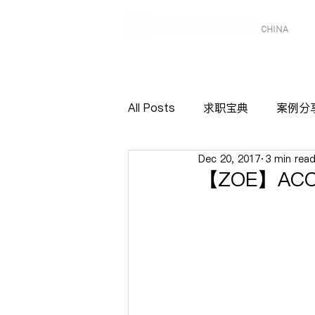
CHINA
All Posts
求职宝典
案例分
Dec 20, 2017
3 min rea
【ZOE】ACCO