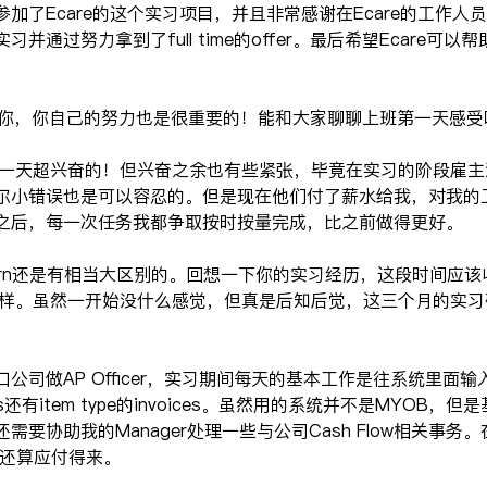
加了Ecare的这个实习项目，并且非常感谢在Ecare的工作人
并通过努力拿到了full time的offer。最后希望Ecare可
助到你，你自己的努力也是很重要的！能和大家聊聊上班第一天感受
的第一天超兴奋的！但兴奋之余也有些紧张，毕竟在实习的阶段雇
尔小错误也是可以容忍的。但是现在他们付了薪水给我，对我的
之后，每一次任务我都争取按时按量完成，比之前做得更好。
me跟Intern还是有相当大区别的。回想一下你的实习经历，这段时间应
不一样。虽然一开始没什么感觉，但真是后知后觉，这三个月的实
司做AP Officer，实习期间每天的基本工作是往系统里面输入in
voices还有item type的invoices。虽然用的系统并不是MYOB，但
要协助我的Manager处理一些与公司Cash Flow相关事务。在
，还算应付得来。