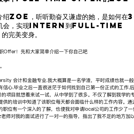
介绍Zoe，听听勤奋又谦虚的她，是如何在3
会，实现intern到full-time 
e的完美变身。
到全职Offer！先和大家简单介绍一下你自己吧
e。
niversity 会计和金融专业.我大概算是一名学渣，平时成绩也就
有信心.毕业之后一直很迷茫于如何找到自己第一份正式的工作.
找实习的项目就想着来试一试，从中学到了很多。不仅了解到我学的
re提供的培训中知道了该职位每天都会面临什么样的工作内容。
职位有一个深入的了解，也使我对申请local公司的工作少了一
aaz老师对我的面试进行了一对一的指导，指出了我不足的地方加