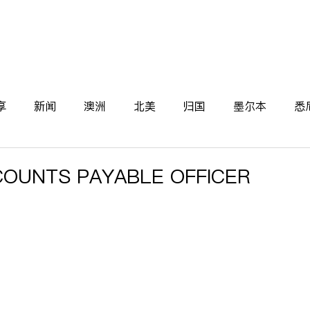
关于我们
新闻
学生
导师
雇主
案例
享
新闻
澳洲
北美
归国
墨尔本
悉
d
UNTS PAYABLE OFFICER