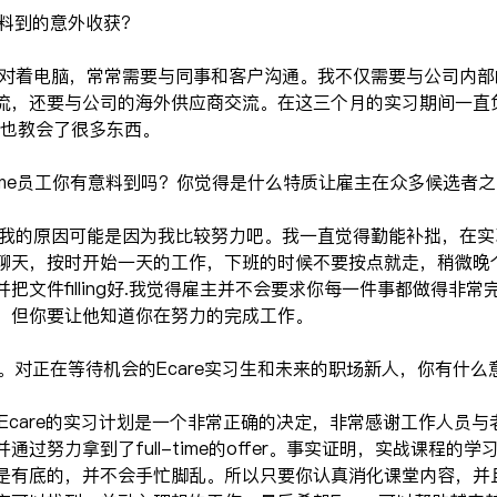
预料到的意外收获？
只是对着电脑，常常需要与同事和客户沟通。我不仅需要与公司内
，还要与公司的海外供应商交流。在这三个月的实习期间一直负责
助，也教会了很多东西。
ll-time员工你有意料到吗？你觉得是什么特质让雇主在众多候选者
留下我的原因可能是因为我比较努力吧。我一直觉得勤能补拙，在
聊天，按时开始一天的工作，下班的时候不要按点就走，稍微晚
把文件filling好.我觉得雇主并不会要求你每一件事都做得非
，但你要让他知道你在努力的完成工作。
获。对正在等待机会的Ecare实习生和未来的职场新人，你有什
加Ecare的实习计划是一个非常正确的决定，非常感谢工作人员
过努力拿到了full-time的offer。事实证明，实战课程的
是有底的，并不会手忙脚乱。所以只要你认真消化课堂内容，并