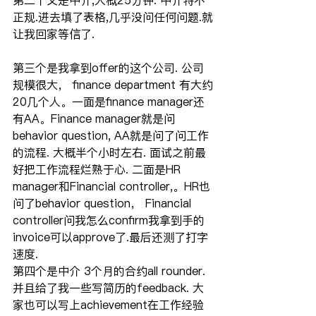
第二个又是中介,大概25分钟. 中介特不
正规.进去填了表格,几乎没问任何问题.就
让我回家等信了.
第三个是我拿到offer的这个公司. 公司
规模很大， finance department 有大约
20几个人。一面是finance manager还
有AA。Finance manager就是问
behavior question, AA就是问了问工作
的流程. 大概半个小时左右. 面试之前最
好把工作流程烂熟于心. 二面是HR 
manager和Financial controller,。HR也
问了behavior question， Financial 
controller问我怎么confirm我拿到手的
invoice可以approve了.最后还测了打字
速度.
第四个是中介 3个月的合约all rounder. 
并且给了我一些写简历的feedback. 大
家也可以写上achievement在工作经验