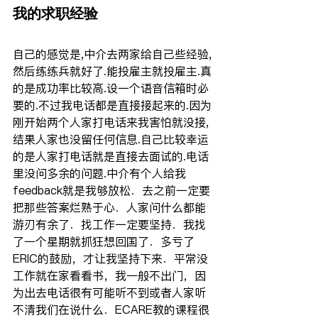
我的求职经验
自己的感觉是,中介去两家给自己些经验,
然后练练兵就好了.能投雇主就投雇主.真
的是成功率比较高.设一个语音信箱时必
要的.不过我电话都是直接接起来的.因为
刚开始两个人家打电话来我害怕就没接,
结果人家也没留任何信息.自己比较幸运
的是人家打电话就是直接去面试的.电话
里没问多余的问题.中介有个人给我
feedback就是我够放松．去之前一定要
把那些答案烂熟于心．人家问什么都能
游刃有余了．找工作一定要坚持．我找
了一个星期就抓狂想回国了．多亏了
ERIC的鼓励，才让我坚持下来．平常没
工作就在家看看书，我一般不出门，因
为出去电话很有可能听不到或者人家听
不清我们在说什么．ECARE教的课程很