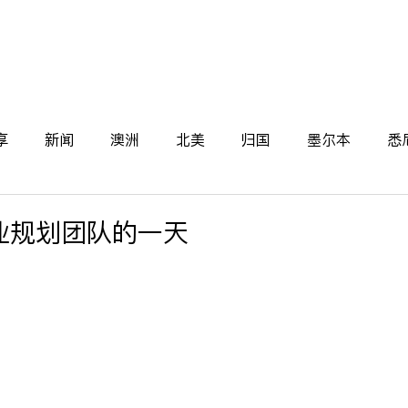
关于我们
新闻
学生
导师
雇主
案例
享
新闻
澳洲
北美
归国
墨尔本
悉
d
职业规划团队的一天