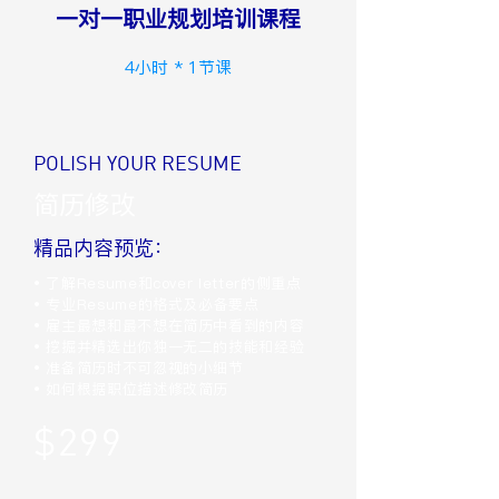
一对一职业规划培训课程
4小时 * 1节课
POLISH YOUR RESUME
简历修改
精品内容预览：
• 了解Resume和cover letter的侧重点
• 专业Resume的格式及必备要点
• 雇主最想和最不想在简历中看到的内容
• 挖掘并精选出你独一无二的技能和经验
• 准备简历时不可忽视的小细节
• 如何根据职位描述修改简历
$299