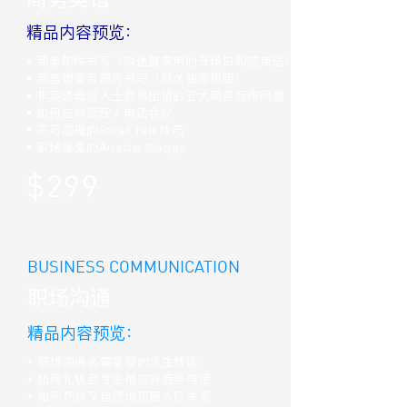
精品内容预览：
• 商务邮件书写（附送最常用的开场白和结束语）
• 商务提案及报告书写（附送独家模版）
• 非英语母语人士最易出错的五大商务写作问题
• 如何应对远程／电话会议
• 不可忽视的Small talk技巧
• 职场常见的Aussie Slangs
$299
BUSINESS COMMUNICATION
职场沟通
精品内容预览：
• 职场沟通必需掌握的求生技能
• 如何礼貌且专业地应对商务电话
• 如何巧妙又自然地拓展人际关系