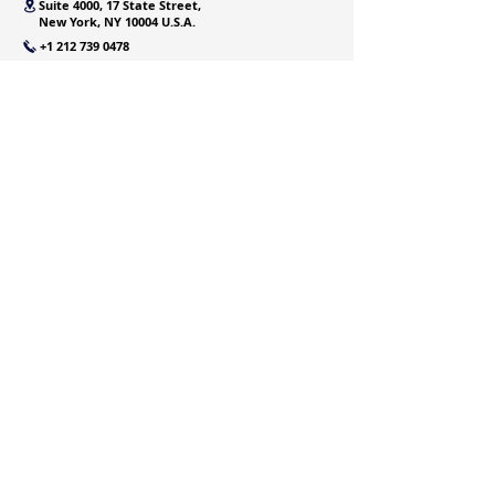
Suite 4000, 17 State Street,
New York, NY 10004 U.S.A.
+1 212 739 0478
info@ecarecareers.com
SYDNEY OFFICE
Suite 1405, Level 14,
109 Pitt St,
Sydney,
NSW, 2000,Australia
+61 2 8068 3982
+61 4 1226 9477
info@ecarecareers.com.au
MELBOURNE OFFICE
Suite 204, Level 2, 546 Collins St,
Melbourne, VIC, 3000,Australia
+61 4 2366 1292
+61 3 9939 4134
info@ecarecareers.com.au
HONG KONG OFFICE
Level 12, One Peking, No. 1,
Peking Road, Tsim sha Tsui,K
Kowloon, Hong Kong