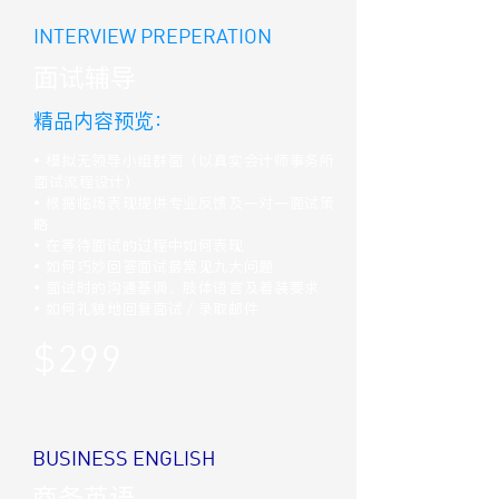
INTERVIEW PREPERATION
面试辅导
精品内容预览：
• 模拟无领导小组群面（以真实会计师事务所
面试流程设计）
• 根据临场表现提供专业反馈及一对一面试策
略
• 在等待面试的过程中如何表现
• 如何巧妙回答面试最常见九大问题
• 面试时的沟通基调、肢体语言及着装要求
• 如何礼貌地回复面试／录取邮件
$299
BUSINESS ENGLISH
商务英语