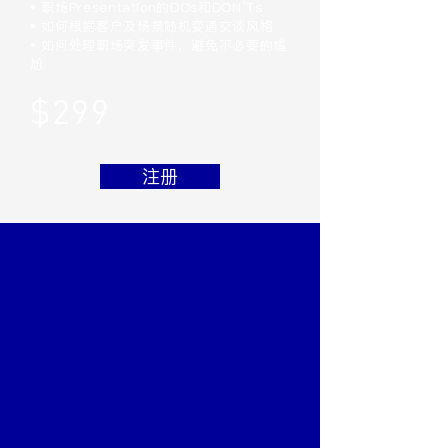
• 职场Presentation的DOs和DON’Ts
• 如何根据客户及场景随机变通交谈风格
• 如何处理职场突发事件，避免不必要的尴
尬
$299
注册
更多成功经验分享