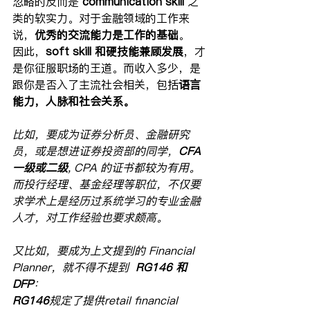
忽略的反而是 
communication skill
 之
类的软实力。对于金融领域的工作来
说，
优秀的交流能力是工作的基础
。
因此，
soft skill 和硬技能兼顾发展
，才
是你征服职场的王道。而收入多少，是
跟你是否入了主流社会相关，包括
语言
能力，人脉和社会关系。
比如，要成为证券分析员、金融研究
员，或是想进证券投资部的同学，
CFA
一级或二级
, CPA 的证书都较为有用。
而投行经理、基金经理等职位，不仅要
求学术上是经历过系统学习的专业金融
人才，对工作经验也要求颇高。
又比如，要成为上文提到的 Financial 
Planner，就不得不提到  
RG146 和 
DFP
：
RG146
规定了提供retail financial 