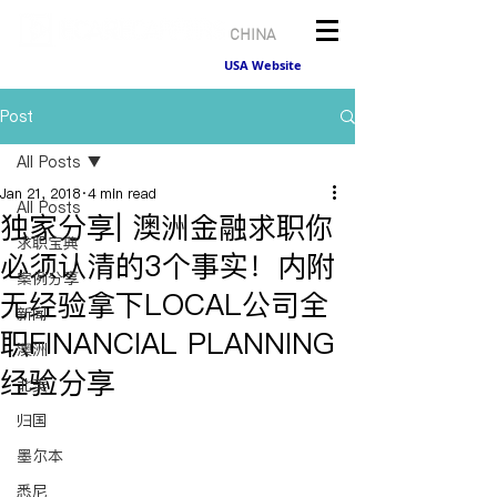
CHINA
USA Website
Post
All Posts
Jan 21, 2018
4 min read
All Posts
独家分享| 澳洲金融求职你
求职宝典
必须认清的3个事实！内附
案例分享
无经验拿下LOCAL公司全
新闻
职FINANCIAL PLANNING
澳洲
经验分享
北美
归国
墨尔本
悉尼