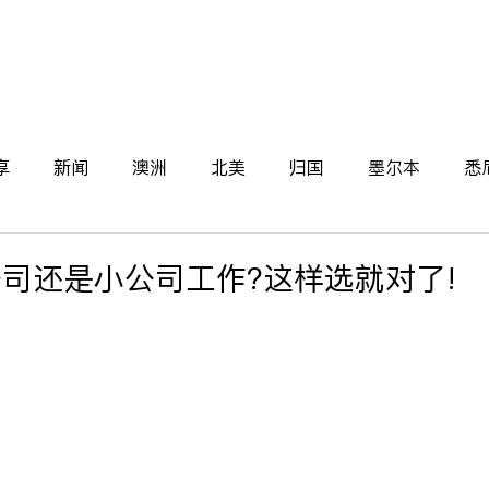
关于我们
新闻
学生
导师
雇主
案例
享
新闻
澳洲
北美
归国
墨尔本
悉
d
司还是小公司工作?这样选就对了!