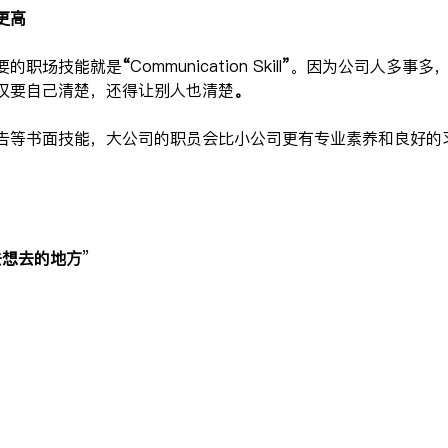
更高
要的职场技能就是
“
Communication Skill
”
。因为公司人多事多
仅要自己清楚，还得让别人也清楚
。
告等书面技能，大公司的职员会比小公司更有专业素养和良好的
去想去的地方
”