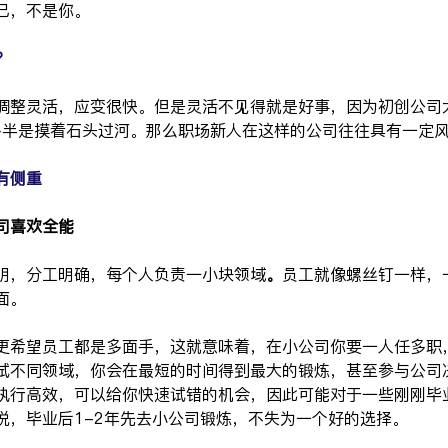
已，不是你。
？
调整灵活，应变很快。但是灵活不见得就是好事，因为初创公司
多半是摸着石头过河。那么职场新人在这样的公司往往具有一定
有侧重
司喜欢全能
明，分工明确，每个人负责一小块领域
。
员工就像螺丝钉一样，
面。
更希望员工都是多面手，这就意味着，在小公司你要一人任多职
试不同领域，你会在最短的时间得到最大的锻炼，甚至参与公司
执行高效，可以给你快速试错的机会，因此可能对于一些刚刚毕
说，毕业后1-2年先去小公司锻炼，不失为一个好的选择。