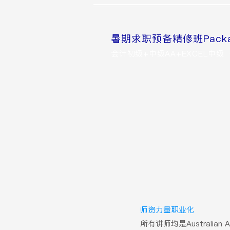
暑期求职预备精修班Pack
会计初级+中级AA+EXCEL中级（赠
师资力量职业化
所有讲师均是Australian A