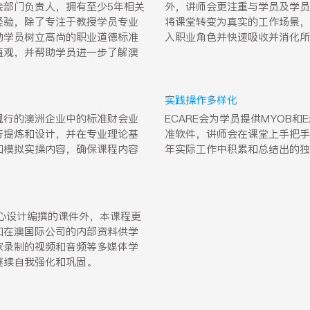
会部门负责人，拥有至少5年相关
外，讲师会更注重与学员及学员
经验，除了专注于教授学员专业
将课堂转变为真实的工作场景，
助学员树立高尚的职业道德标准
入职业角色并快速吸收并消化所
值观，并帮助学员进一步了解澳
实践操作多样化
现行的澳洲企业中的标准财会业
ECARE会为学员提供MYOB和
行提炼和设计，并在专业理论基
准软件，讲师会在课堂上手把手
和模拟实操内容，确保课程内容
年实际工作中积累和总结出的独
精心设计编撰的课件外，本课程更
和在澳国际公司的内部资料供学
家录制的视频和音频等多媒体学
继续自我强化和巩固。