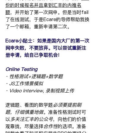
份的时候报名并且拿到汇丰的内推名
额
，并开始了第一次网申。但是当时fail
了在线测试，于是Ecare的导师帮助我换
了一个邮箱，重新申请第二次。
Ecare小贴士：如果是国内大厂的第一次
网申失败，不要放弃。可以尝试重新注
册申请，给自己争取机会！
Online Testing
· 性格测试+逻辑题+数学题
· JS工作情景模拟
· Video Interview, 录制视频上传
逻辑题、看图的数学题
必须要提前刷
题，仔细慎重地做
。准备性格测试时可
以
多关注汇丰的公众号
，向他们的价值
观靠拢，尽量选择
合作性
的选项。准备