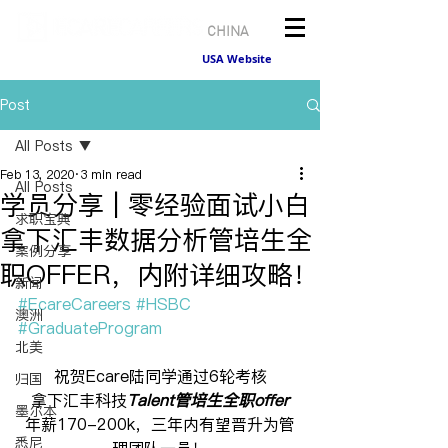
CHINA
USA Website
Post
All Posts
Feb 13, 2020
3 min read
All Posts
学员分享 | 零经验面试小白
求职宝典
拿下汇丰数据分析管培生全
案例分享
职OFFER，内附详细攻略！
新闻
#EcareCareers
#HSBC
澳洲
#GraduateProgram
北美
祝贺Ecare陆同学通过6轮考核
归国
拿下汇丰科技
Talent管培生全职offer
墨尔本
年薪170-200k，三年内有望晋升为管
悉尼