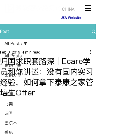
CHINA
USA Website
Post
All Posts
Feb 3, 2019
4 min read
All Posts
归国求职套路深 | Ecare学
求职宝典
员和你讲述：没有国内实习
案例分享
经验，如何拿下泰康之家管
新闻
培生Offer
澳洲
北美
归国
墨尔本
悉尼